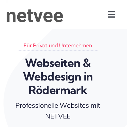
Skip
to
Togg
content
Navi
Home
Für Privat und Unternehmen
IT-Service
Webseiten &
Support
Webdesign in
Rödermark
Webdesign
Professionelle Websites mit
Datenschutz
NETVEE
KI / AI